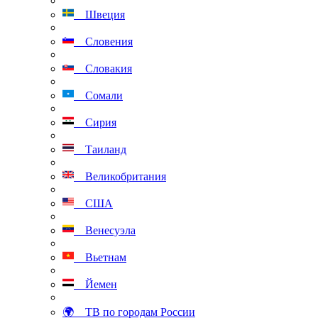
Швеция
Словения
Словакия
Сомали
Сирия
Таиланд
Великобритания
США
Венесуэла
Вьетнам
Йемен
🌍 ТВ по городам России