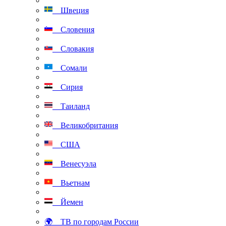
Швеция
Словения
Словакия
Сомали
Сирия
Таиланд
Великобритания
США
Венесуэла
Вьетнам
Йемен
🌍 ТВ по городам России