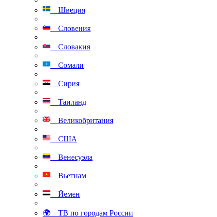
Швеция
Словения
Словакия
Сомали
Сирия
Таиланд
Великобритания
США
Венесуэла
Вьетнам
Йемен
🌍 ТВ по городам России