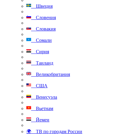
Швеция
Словения
Словакия
Сомали
Сирия
Таиланд
Великобритания
США
Венесуэла
Вьетнам
Йемен
🌍 ТВ по городам России