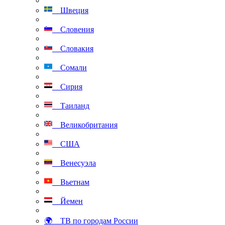
Швеция
Словения
Словакия
Сомали
Сирия
Таиланд
Великобритания
США
Венесуэла
Вьетнам
Йемен
🌍 ТВ по городам России