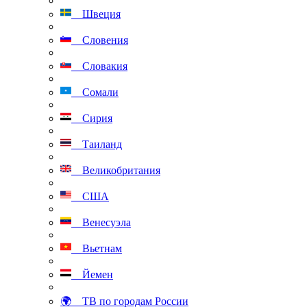
Швеция
Словения
Словакия
Сомали
Сирия
Таиланд
Великобритания
США
Венесуэла
Вьетнам
Йемен
🌍 ТВ по городам России