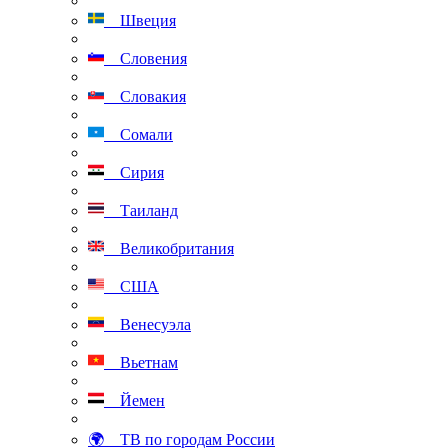
Швеция
Словения
Словакия
Сомали
Сирия
Таиланд
Великобритания
США
Венесуэла
Вьетнам
Йемен
🌍 ТВ по городам России