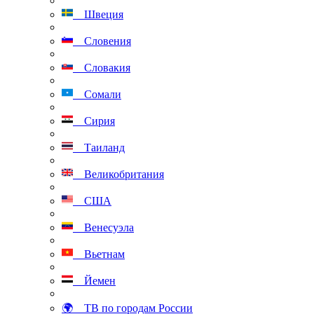
Швеция
Словения
Словакия
Сомали
Сирия
Таиланд
Великобритания
США
Венесуэла
Вьетнам
Йемен
🌍 ТВ по городам России