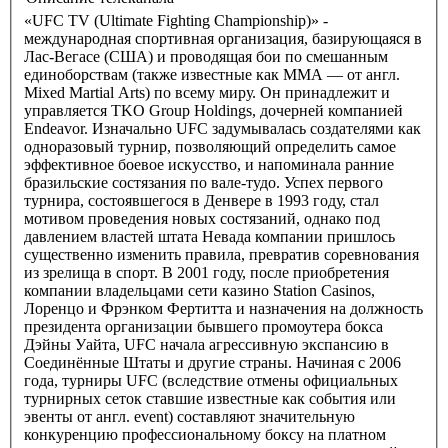
«UFC TV (Ultimate Fighting Championship)» -
международная спортивная организация, базирующаяся в
Лас-Вегасе (США) и проводящая бои по смешанным
единоборствам (также известные как ММА — от англ.
Mixed Martial Arts) по всему миру. Он принадлежит и
управляется TKO Group Holdings, дочерней компанией
Endeavor. Изначально UFC задумывалась создателями как
одноразовый турнир, позволяющий определить самое
эффективное боевое искусство, и напоминала ранние
бразильские состязания по вале-тудо. Успех первого
турнира, состоявшегося в Денвере в 1993 году, стал
мотивом проведения новых состязаний, однако под
давлением властей штата Невада компании пришлось
существенно изменить правила, превратив соревнования
из зрелища в спорт. В 2001 году, после приобретения
компании владельцами сети казино Station Casinos,
Лоренцо и Фрэнком Фертитта и назначения на должность
президента организации бывшего промоутера бокса
Дэйны Уайта, UFC начала агрессивную экспансию в
Соединённые Штаты и другие страны. Начиная с 2006
года, турниры UFC (вследствие отмены официальных
турнирных сеток ставшие известные как события или
эвенты от англ. event) составляют значительную
конкуренцию профессиональному боксу на платном