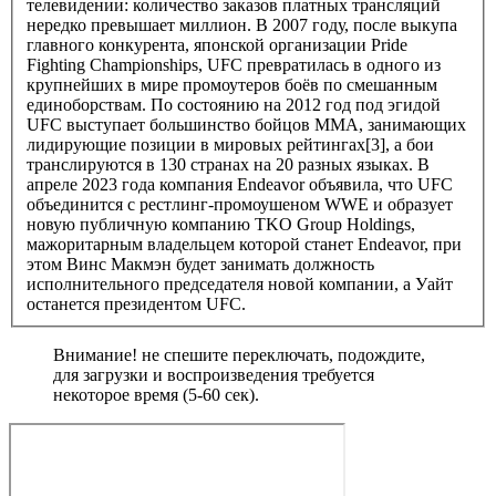
телевидении: количество заказов платных трансляций
нередко превышает миллион. В 2007 году, после выкупа
главного конкурента, японской организации Pride
Fighting Championships, UFC превратилась в одного из
крупнейших в мире промоутеров боёв по смешанным
единоборствам. По состоянию на 2012 год под эгидой
UFC выступает большинство бойцов ММА, занимающих
лидирующие позиции в мировых рейтингах[3], а бои
транслируются в 130 странах на 20 разных языках. В
апреле 2023 года компания Endeavor объявила, что UFC
объединится с рестлинг-промоушеном WWE и образует
новую публичную компанию TKO Group Holdings,
мажоритарным владельцем которой станет Endeavor, при
этом Винс Макмэн будет занимать должность
исполнительного председателя новой компании, а Уайт
останется президентом UFC.
Внимание! не спешите переключать, подождите,
для загрузки и воспроизведения требуется
некоторое время (5-60 сек).