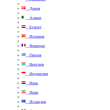
Дания
Алжир
Египет
Испания
Франция
Греция
Венгрия
Индонезия
Ирак
Иран
Исландия