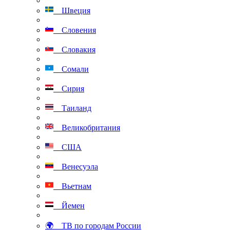
Швеция
Словения
Словакия
Сомали
Сирия
Таиланд
Великобритания
США
Венесуэла
Вьетнам
Йемен
🌍 ТВ по городам России