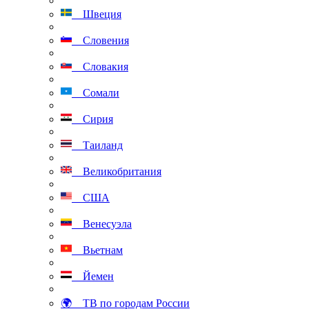
Швеция
Словения
Словакия
Сомали
Сирия
Таиланд
Великобритания
США
Венесуэла
Вьетнам
Йемен
🌍 ТВ по городам России