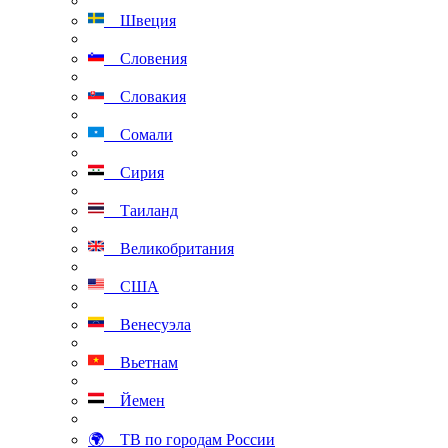
Швеция
Словения
Словакия
Сомали
Сирия
Таиланд
Великобритания
США
Венесуэла
Вьетнам
Йемен
🌍 ТВ по городам России