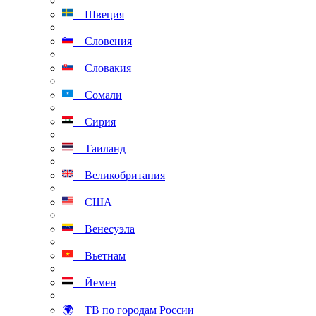
Швеция
Словения
Словакия
Сомали
Сирия
Таиланд
Великобритания
США
Венесуэла
Вьетнам
Йемен
🌍 ТВ по городам России