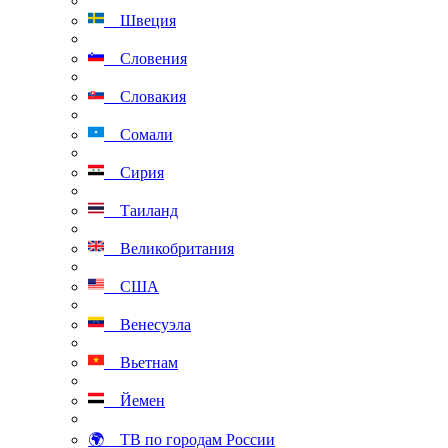
Швеция
Словения
Словакия
Сомали
Сирия
Таиланд
Великобритания
США
Венесуэла
Вьетнам
Йемен
🌍 ТВ по городам России