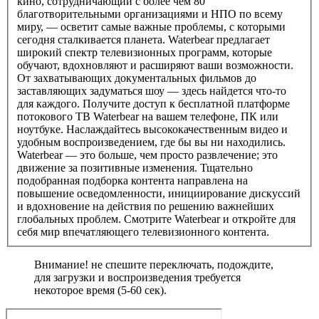
кино, сотрудничающий с более чем 80
благотворительными организациями и НПО по всему
миру, — осветит самые важные проблемы, с которыми
сегодня сталкивается планета. Waterbear предлагает
широкий спектр телевизионных программ, которые
обучают, вдохновляют и расширяют ваши возможности.
От захватывающих документальных фильмов до
заставляющих задуматься шоу — здесь найдется что-то
для каждого. Получите доступ к бесплатной платформе
потокового ТВ Waterbear на вашем телефоне, ПК или
ноутбуке. Наслаждайтесь высококачественным видео и
удобным воспроизведением, где бы вы ни находились.
Waterbear — это больше, чем просто развлечение; это
движение за позитивные изменения. Тщательно
подобранная подборка контента направлена ​​на
повышение осведомленности, инициирование дискуссий
и вдохновение на действия по решению важнейших
глобальных проблем. Смотрите Waterbear и откройте для
себя мир впечатляющего телевизионного контента.
Внимание! не спешите переключать, подождите,
для загрузки и воспроизведения требуется
некоторое время (5-60 сек).