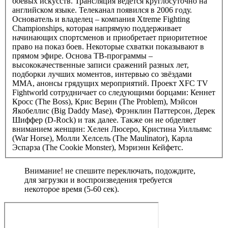
боевых искусств. Трансляция ведётся круглосуточно на
английском языке. Телеканал появился в 2006 году.
Основатель и владелец – компания Xtreme Fighting
Championships, которая напрямую поддерживает
начинающих спортсменов и приобретает приоритетное
право на показ боев. Некоторые схватки показывают в
прямом эфире. Основа ТВ-программы –
высококачественные записи сражений разных лет,
подборки лучших моментов, интервью со звёздами
MMA, анонсы грядущих мероприятий. Проект XFC TV
Fightworld сотрудничает со следующими борцами: Кеннет
Кросс (The Boss), Крис Верин (The Problem), Мэйсон
Якобеллис (Big Daddy Mase), Фрэнклин Паттерсон, Дерек
Шиффер (D-Rock) и так далее. Также он не обделяет
вниманием женщин: Хелен Люсеро, Кристина Уилльямс
(War Horse), Молли Хелсель (The Maulinator), Карла
Эспарза (The Cookie Monster), Мэриэнн Кейфетс.
Внимание! не спешите переключать, подождите,
для загрузки и воспроизведения требуется
некоторое время (5-60 сек).