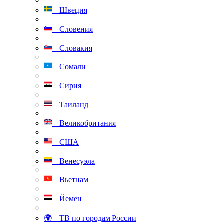
Швеция
Словения
Словакия
Сомали
Сирия
Таиланд
Великобритания
США
Венесуэла
Вьетнам
Йемен
🌍 ТВ по городам России