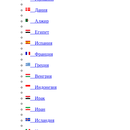
Дания
Алжир
Египет
Испания
Франция
Греция
Венгрия
Индонезия
Ирак
Иран
Исландия