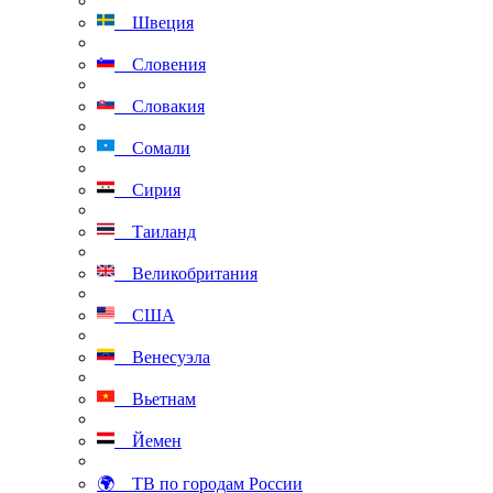
Швеция
Словения
Словакия
Сомали
Сирия
Таиланд
Великобритания
США
Венесуэла
Вьетнам
Йемен
🌍 ТВ по городам России