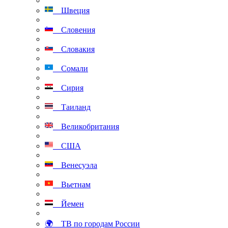
Швеция
Словения
Словакия
Сомали
Сирия
Таиланд
Великобритания
США
Венесуэла
Вьетнам
Йемен
🌍 ТВ по городам России