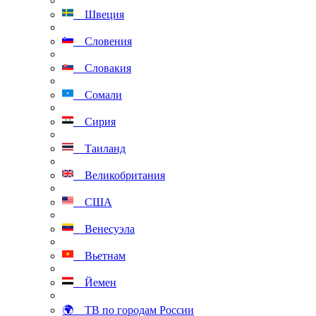
Швеция
Словения
Словакия
Сомали
Сирия
Таиланд
Великобритания
США
Венесуэла
Вьетнам
Йемен
🌍 ТВ по городам России