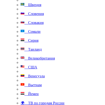
Швеция
Словения
Словакия
Сомали
Сирия
Таиланд
Великобритания
США
Венесуэла
Вьетнам
Йемен
🌍 ТВ по городам России