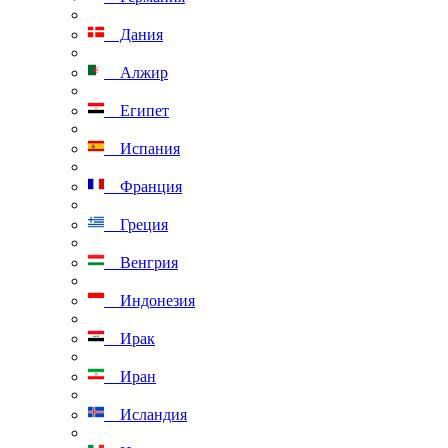
Дания
Алжир
Египет
Испания
Франция
Греция
Венгрия
Индонезия
Ирак
Иран
Исландия