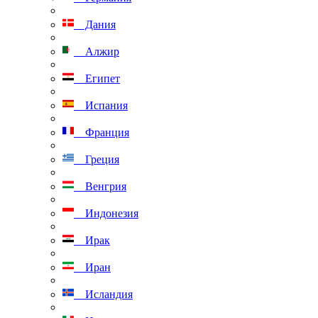
Дания
Алжир
Египет
Испания
Франция
Греция
Венгрия
Индонезия
Ирак
Иран
Исландия