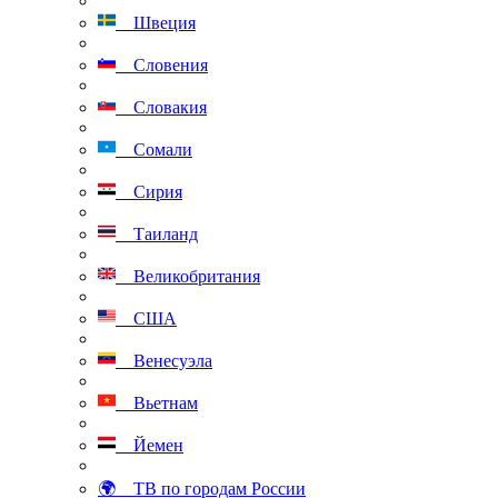
Швеция
Словения
Словакия
Сомали
Сирия
Таиланд
Великобритания
США
Венесуэла
Вьетнам
Йемен
🌍 ТВ по городам России