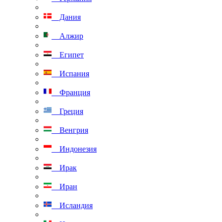
Дания
Алжир
Египет
Испания
Франция
Греция
Венгрия
Индонезия
Ирак
Иран
Исландия