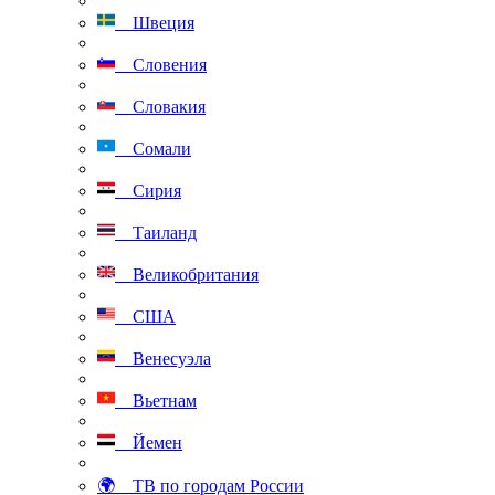
Швеция
Словения
Словакия
Сомали
Сирия
Таиланд
Великобритания
США
Венесуэла
Вьетнам
Йемен
🌍 ТВ по городам России