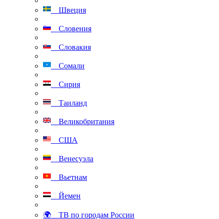
Швеция
Словения
Словакия
Сомали
Сирия
Таиланд
Великобритания
США
Венесуэла
Вьетнам
Йемен
🌍 ТВ по городам России