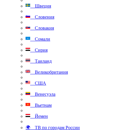
Швеция
Словения
Словакия
Сомали
Сирия
Таиланд
Великобритания
США
Венесуэла
Вьетнам
Йемен
🌍 ТВ по городам России