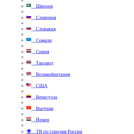
Швеция
Словения
Словакия
Сомали
Сирия
Таиланд
Великобритания
США
Венесуэла
Вьетнам
Йемен
🌍 ТВ по городам России