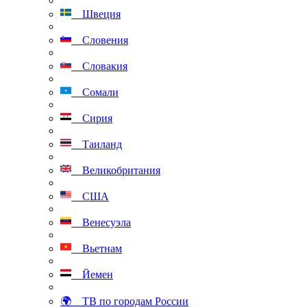
Швеция
Словения
Словакия
Сомали
Сирия
Таиланд
Великобритания
США
Венесуэла
Вьетнам
Йемен
🌍 ТВ по городам России