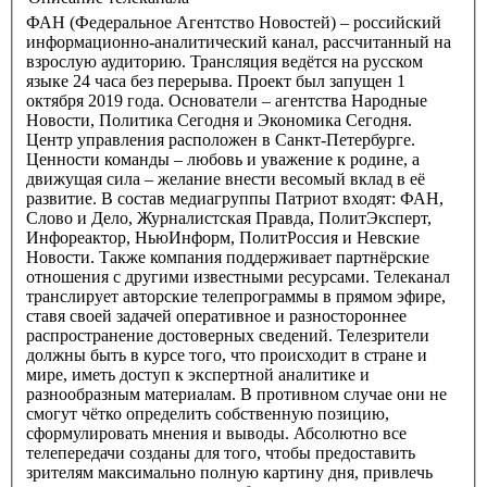
ФАН (Федеральное Агентство Новостей) – российский
информационно-аналитический канал, рассчитанный на
взрослую аудиторию. Трансляция ведётся на русском
языке 24 часа без перерыва. Проект был запущен 1
октября 2019 года. Основатели – агентства Народные
Новости, Политика Сегодня и Экономика Сегодня.
Центр управления расположен в Санкт-Петербурге.
Ценности команды – любовь и уважение к родине, а
движущая сила – желание внести весомый вклад в её
развитие. В состав медиагруппы Патриот входят: ФАН,
Слово и Дело, Журналистская Правда, ПолитЭксперт,
Инфореактор, НьюИнформ, ПолитРоссия и Невские
Новости. Также компания поддерживает партнёрские
отношения с другими известными ресурсами. Телеканал
транслирует авторские телепрограммы в прямом эфире,
ставя своей задачей оперативное и разностороннее
распространение достоверных сведений. Телезрители
должны быть в курсе того, что происходит в стране и
мире, иметь доступ к экспертной аналитике и
разнообразным материалам. В противном случае они не
смогут чётко определить собственную позицию,
сформулировать мнения и выводы. Абсолютно все
телепередачи созданы для того, чтобы предоставить
зрителям максимально полную картину дня, привлечь