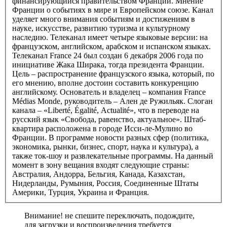
финансирующийся правительством Франции. Мнение
Франции о событиях в мире и Европейском союзе. Канал
уделяет много внимания событиям и достижениям в
науке, искусстве, развитию туризма и культурному
наследию. Телеканал имеет четыре языковые версии: на
французском, английском, арабском и испанском языках.
Телеканал France 24 был создан 6 декабря 2006 года по
инициативе Жака Ширака, тогда президента Франции.
Цель – распространение французского языка, который, по
его мнению, вполне достоин составить конкуренцию
английскому. Основатель и владелец – компания France
Médias Monde, руководитель – Ален де Ружильяк. Слоган
канала – «Liberté, Égalité, Actualité», что в переводе на
русский язык «Свобода, равенство, актуальное». Штаб-
квартира расположена в городе Исси-ле-Мулино во
Франции. В программе новости разных сфер (политика,
экономика, рынки, бизнес, спорт, наука и культура), а
также ток-шоу и развлекательные программы. На данный
момент в зону вещания входят следующие страны:
Австралия, Андорра, Бельгия, Канада, Казахстан,
Нидерланды, Румыния, Россия, Соединенные Штаты
Америки, Турция, Украина и Франция.
Внимание! не спешите переключать, подождите,
для загрузки и воспроизведения требуется