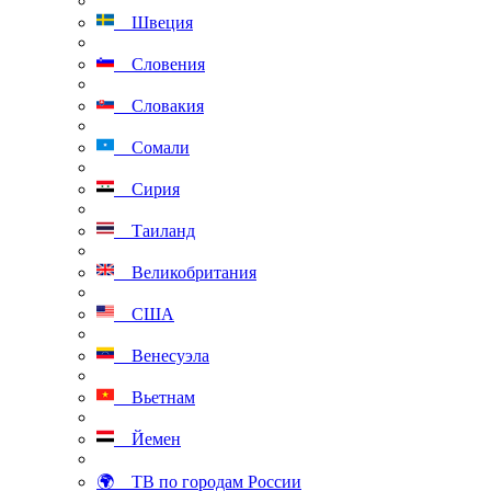
Швеция
Словения
Словакия
Сомали
Сирия
Таиланд
Великобритания
США
Венесуэла
Вьетнам
Йемен
🌍 ТВ по городам России