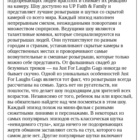
подозревающих людей врасплох и снимает их реакцию
на камеру. Шоу доступно на UP Faith & Family и
представляет лучшие розыгрыши и шутки со скрытой
камерой со всего мира. Каждый эпизод наполнен
непрерывным смехом, неожиданными поворотами и
множеством сюрпризов. Ведущими шоу являются
талантливые комики, которые специализируются на
розыгрышах людей. Они путешествуют по разным
городам и странам, устанавливают скрытые камеры в
общественных местах и ​​проворачивают самые
возмутительные и смешные розыгрыши, которые только
можно себе представить. От фальшивых свадеб до
безумных трюков — на Just For Laughs Gags никогда не
бывает скучно. Одной из уникальных особенностей Just
For Laughs Gags является тот факт, что розыгрыши всегда
рассчитаны на семью. Здесь нет ни ругательств, ни
пошлости, что делает шоу подходящим для зрителей всех
возрастов. Независимо от того, ребенок вы или взрослый,
вы обязательно найдете над чем посмеяться в этом шоу.
Каждый эпизод похож на мини-фильм с разными
сюжетными линиями и персонажами. В некоторых из
самых популярных эпизодов есть классическая шутка
«невидимого стула», когда ничего не подозревающих
жертв обманом заставляют сесть на стул, которого на
самом деле нет. Другие популярные шутки включают