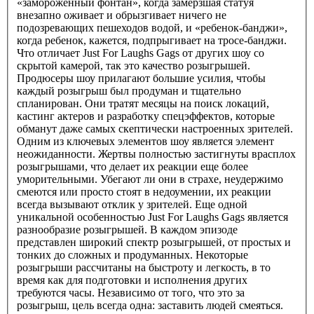
«замороженный фонтан», когда замерзшая статуя
внезапно оживает и обрызгивает ничего не
подозревающих пешеходов водой, и «ребенок-банджи»,
когда ребенок, кажется, подпрыгивает на тросе-банджи.
Что отличает Just For Laughs Gags от других шоу со
скрытой камерой, так это качество розыгрышей.
Продюсеры шоу прилагают большие усилия, чтобы
каждый розыгрыш был продуман и тщательно
спланирован. Они тратят месяцы на поиск локаций,
кастинг актеров и разработку спецэффектов, которые
обманут даже самых скептически настроенных зрителей.
Одним из ключевых элементов шоу является элемент
неожиданности. Жертвы полностью застигнуты врасплох
розыгрышами, что делает их реакции еще более
уморительными. Убегают ли они в страхе, неудержимо
смеются или просто стоят в недоумении, их реакции
всегда вызывают отклик у зрителей. Еще одной
уникальной особенностью Just For Laughs Gags является
разнообразие розыгрышей. В каждом эпизоде ​​
представлен широкий спектр розыгрышей, от простых и
тонких до сложных и продуманных. Некоторые
розыгрыши рассчитаны на быстроту и легкость, в то
время как для подготовки и исполнения других
требуются часы. Независимо от того, что это за
розыгрыш, цель всегда одна: заставить людей смеяться.