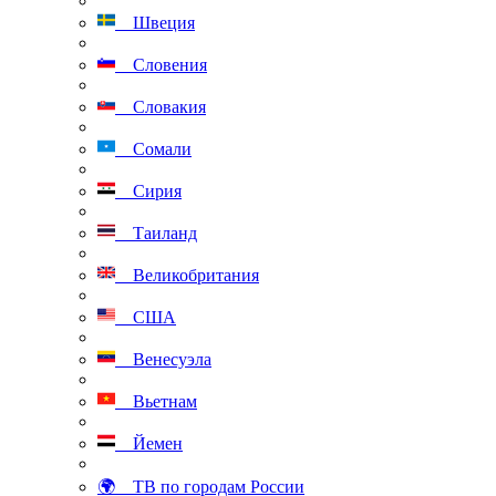
Швеция
Словения
Словакия
Сомали
Сирия
Таиланд
Великобритания
США
Венесуэла
Вьетнам
Йемен
🌍 ТВ по городам России