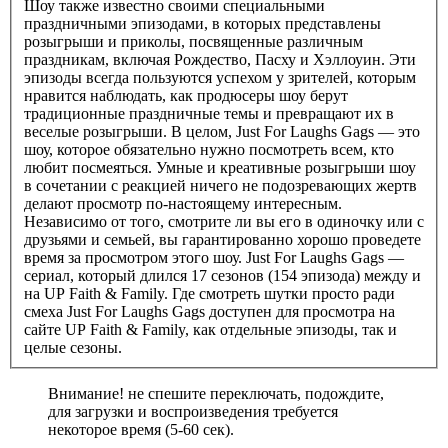
Шоу также известно своими специальными
праздничными эпизодами, в которых представлены
розыгрыши и приколы, посвященные различным
праздникам, включая Рождество, Пасху и Хэллоуин. Эти
эпизоды всегда пользуются успехом у зрителей, которым
нравится наблюдать, как продюсеры шоу берут
традиционные праздничные темы и превращают их в
веселые розыгрыши. В целом, Just For Laughs Gags — это
шоу, которое обязательно нужно посмотреть всем, кто
любит посмеяться. Умные и креативные розыгрыши шоу
в сочетании с реакцией ничего не подозревающих жертв
делают просмотр по-настоящему интересным.
Независимо от того, смотрите ли вы его в одиночку или с
друзьями и семьей, вы гарантированно хорошо проведете
время за просмотром этого шоу. Just For Laughs Gags —
сериал, который длился 17 сезонов (154 эпизода) между и
на UP Faith & Family. Где смотреть шутки просто ради
смеха Just For Laughs Gags доступен для просмотра на
сайте UP Faith & Family, как отдельные эпизоды, так и
целые сезоны.
Внимание! не спешите переключать, подождите,
для загрузки и воспроизведения требуется
некоторое время (5-60 сек).