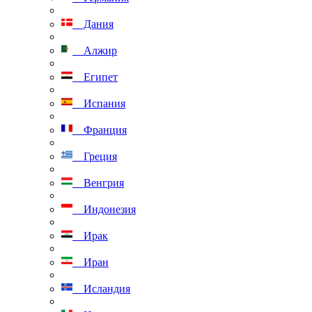
Дания
Алжир
Египет
Испания
Франция
Греция
Венгрия
Индонезия
Ирак
Иран
Исландия