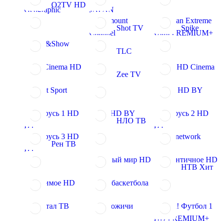
O2TV HD
Geographic
JAPAN
Paramount
Russian Extreme
Shot TV
Spike
Channel
Ultra PREMIUM+
Shop&Show
TLC
Star Cinema HD
Ultra HD Cinema
Zee TV
Viasat Sport
ОНТ HD BY
Беларусь 1 HD
РТР HD BY
Беларусь 2 HD
НЛО ТВ
BY
BY
Беларусь 3 HD
Gagsnetwork
Рен ТВ
BY
Конный мир HD
Романтичное HD
НТВ Хит
Любимое HD
Мир баскетбола
Квартал ТВ
Сварожичи
Матч! Футбол 1
HD PREMIUM+