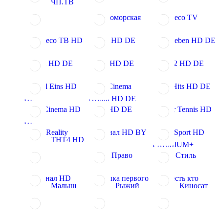
ЧП.ТВ
Черноморская
Эспресо TV
Эспресо ТВ HD
Sat.1 HD DE
ProSieben HD DE
VOX HD DE
RTL HD DE
RTL 2 HD DE
Kabel Eins HD
Sky Cinema
Sky Hits HD DE
DE
Action HD DE
Sky Cinema HD
n-tv HD DE
Super Tennis HD
DE
CBS Reality
8 Канал HD BY
TV3 Sport HD
ТНТ4 HD
PREMIUM+
НТВ Право
НТВ Стиль
Арсенал HD
Музыка первого
Кто есть кто
Малыш
Рыжий
Киносат