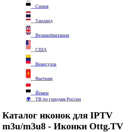
Сирия
Таиланд
Великобритания
США
Венесуэла
Вьетнам
Йемен
🌍 ТВ по городам России
Каталог иконок для IPTV
m3u/m3u8 - Иконки Ottg.TV