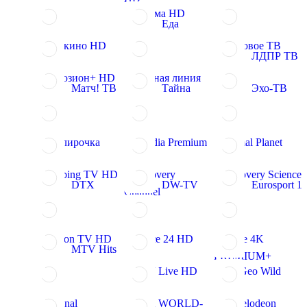
Дорама HD
Еда
Еврокино HD
Здоровое ТВ
ЛДПР ТВ
Иллюзион+ HD
Красная линия
Матч! ТВ
Тайна
Эхо-ТВ
Ювелирочка
Amedia Premium
Animal Planet
Clubbing TV HD
Discovery
Discovery Science
DTX
DW-TV
Eurosport 1
Channel
Fashion TV HD
France 24 HD
Home 4K
MTV Hits
PREMIUM+
MTV Live HD
Nat Geo Wild
National
NHK WORLD-
Nickelodeon