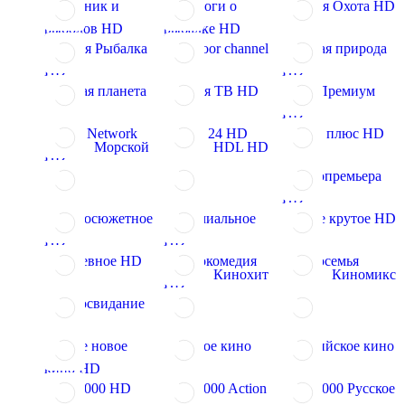
Охотник и
Диалоги о
Дикая Охота HD
рыболов HD
рыбалке HD
Дикая Рыбалка
Outdoor channel
Живая природа
HD
HD
Живая планета
Кухня ТВ HD
Еда Премиум
HD
Food Network
Авто 24 HD
Авто плюс HD
Морской
HDL HD
HD
Кинопремьера
HD
Остросюжетное
Премиальное
Наше крутое HD
HD
HD
Душевное HD
Кинокомедия
Киносемья
Кинохит
Киномикс
HD
Киносвидание
Наше новое
Родное кино
Индийское кино
кино HD
TV 1000 HD
TV 1000 Action
TV 1000 Русское