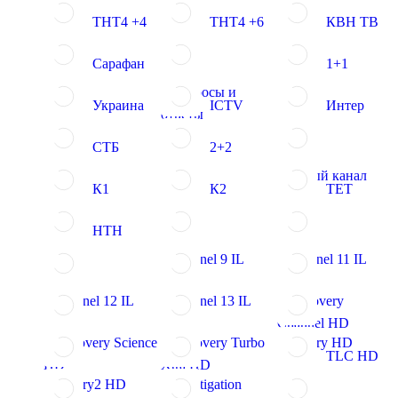
ТНТ4 +4
ТНТ4 +6
КВН ТВ
Сарафан
1+1
Вопросы и
Украина
ICTV
Интер
ответы
СТБ
2+2
Новый канал
К1
К2
ТЕТ
НТН
Channel 9 IL
Channel 11 IL
Channel 12 IL
Channel 13 IL
Discovery
Channel HD
Discovery Science
Discovery Turbo
History HD
TLC HD
HD
Xtra HD
History2 HD
Investigation