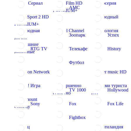
НТВ Сериал
TV3 Film HD
Киносерия
AMC
PREMIUM+
TV3 Sport 2 HD
Загородный
PREMIUM+
Загородная
Travel Channel
Психология
Зоопарк
Успех
жизнь
Домашние
RTG TV
Телекафе
History
животные
Футбол
Cartoon Network
4 Ever music HD
Матч! Игра
Совершенно
Глазами туриста
TV 1000
Hollywood
секретно
HD
Paramount
Sony
Fox
Fox Life
Comedy
Fightbox
Перец
Мультиландия