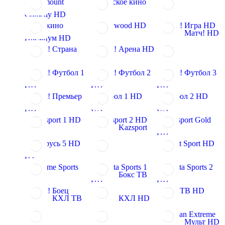
Paramount
Мужское кино
Comedy HD
Дом кино
Hollywood HD
Матч! Игра HD
Матч! HD
Премиум HD
Матч! Страна
Матч! Арена HD
Матч! Футбол 1
Матч! Футбол 2
Матч! Футбол 3
HD
HD
HD
Матч! Премьер
Футбол 1 HD
Футбол 2 HD
HD
UA
UA
Eurosport 1 HD
Eurosport 2 HD
Eurosport Gold
Kazsport
HD
Беларусь 5 HD
Viasat Sport HD
BY
Extreme Sports
Setanta Sports 1
Setanta Sports 2
Бокс ТВ
HD
HD
Матч! Боец
UFC ТВ HD
КХЛ ТВ
КХЛ HD
Russian Extreme
Мульт HD