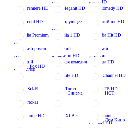
HD
кино HD
ViP Premiere HD
ViP Megahit HD
ViP Comedy HD
ViP Serial HD
Шокирующее
Комедийное HD
HD
Amedia Premium
Amedia 1 HD
Amedia Hit HD
HD
Русский роман
Русский
Русский
HD
иллюзион HD
детектив
Русский
Русская комедия
Победа HD
Fox HD
бестселлер
Fox Life HD
Sony Channel HD
Sony Sci-Fi
Sony Turbo
Кино ТВ HD
Синема
НСТ
Кинопоказ
Страшное HD
TV XXI Век
Paramount
Дом Кино
Channel HD