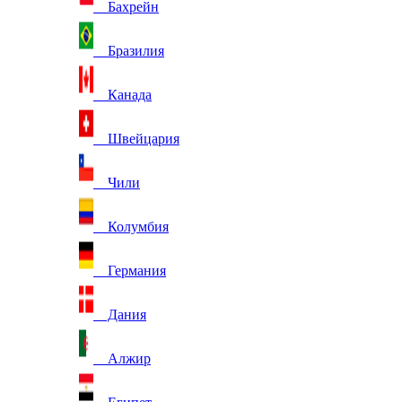
Бахрейн
Бразилия
Канада
Швейцария
Чили
Колумбия
Германия
Дания
Алжир