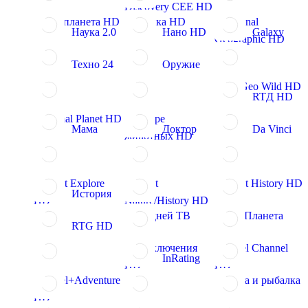
Discovery CEE HD
Моя планета HD
Эврика HD
National
Наука 2.0
Нано HD
Galaxy
Geographic HD
Техно 24
Оружие
Nat Geo Wild HD
RTД HD
Animal Planet HD
В мире
Мама
Доктор
Da Vinci
животных HD
Viasat Explore
Viasat
Viasat History HD
История
HD
Nature/History HD
365 дней ТВ
Моя Планета
RTG HD
Приключения
Travel Channel
InRating
HD
HD
Travel+Adventure
Охота и рыбалка
HD