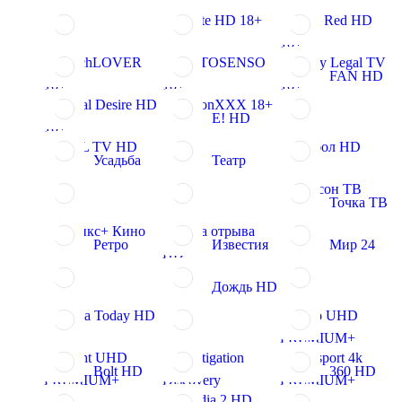
Private HD 18+
Vivid Red HD
18+
FrenchLOVER
SEXTOSENSO
Barely Legal TV
FAN HD
18+
18+
18+
Digital Desire HD
PassionXXX 18+
E! HD
18+
FUEL TV HD
Футбол HD
Усадьба
Театр
Шансон TB
Точка ТВ
Феникс+ Кино
Точка отрыва
Ретро
Известия
Мир 24
HD
Дождь HD
Russia Today HD
Кино UHD
PREMIUM+
Insight UHD
Investigation
Eurosport 4k
Bolt HD
360 HD
PREMIUM+
Discovery
PREMIUM+
Amedia 2 HD