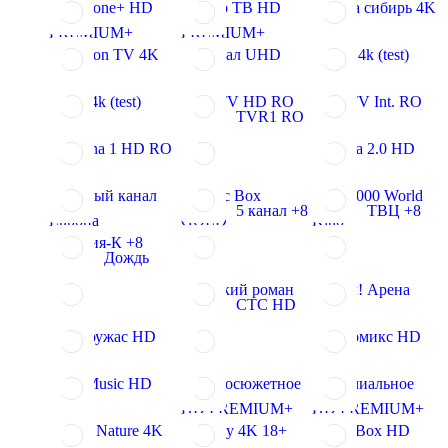
KidZone+ HD
Кино ТВ HD
Наша сибирь 4K
PREMIUM+
PREMIUM+
Fashion TV 4K
Сериал UHD
Nasa 4k (test)
One 4k (test)
Pro TV HD RO
Pro TV Int. RO
TVR1 RO
Antena 1 HD RO
Наука 2.0 HD
Первый канал
Music Box
TV 1000 World
5 канал +8
ТВЦ +8
Европа
GOLD
Kino
Россия-К +8
Дождь
Русский роман
Матч! Арена
СТС HD
Киноужас HD
Киномикс HD
EU Music HD
Остросюжетное
Премиальное
HD PREMIUM+
HD PREMIUM+
Love Nature 4K
Extasy 4K 18+
FightBox HD