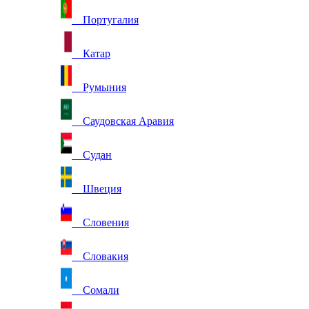
Португалия
Катар
Румыния
Саудовская Аравия
Судан
Швеция
Словения
Словакия
Сомали