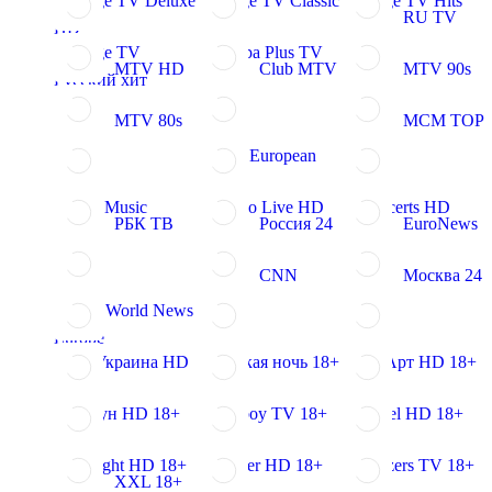
Bridge TV Deluxe
Bridge TV Classic
Bridge TV Hits
RU TV
HD
Bridge TV
Europa Plus TV
MTV HD
Club MTV
MTV 90s
Русский хит
MTV 80s
MCM TOP
VH1 European
ТНТ Music
Mezzo Live HD
iConcerts HD
РБК ТВ
Россия 24
EuroNews
CNN
Москва 24
BBC World News
Europe
112 Украина HD
Русская ночь 18+
Ню Арт HD 18+
Шалун HD 18+
Playboy TV 18+
Dorcel HD 18+
Redlight HD 18+
Hustler HD 18+
Brazzers TV 18+
XXL 18+