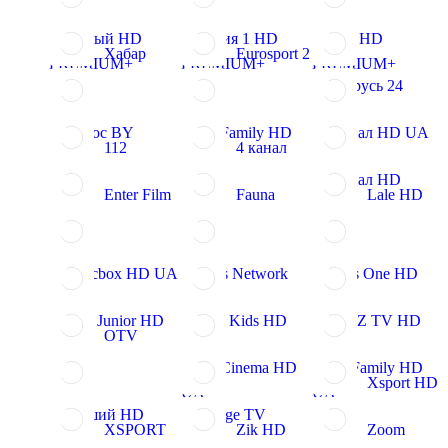
Первый HD
Россия 1 HD
НТВ HD
Хабар
Eurosport 2
PREMIUM+
PREMIUM+
PREMIUM+
Беларусь 24
БелРос BY
Star Family HD
5 канал HD UA
112
4 канал
8 канал HD
Enter Film
Fauna
Lale HD
Musicbox HD UA
News Network
News One HD
NIKI Junior HD
NIKI Kids HD
OBOZ TV HD
OTV
Star Cinema HD
Star Family HD
Xsport HD
UA
UA
Перший HD
Vintage TV
XSPORT
Zik HD
Zoom