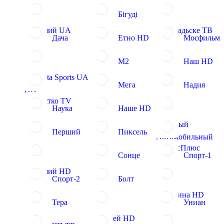
Бігуді
Прямий UA
Громадьске ТВ
Дача
Етно HD
Мосфильм
М2
Наш HD
Setanta Sports UA
Мега
Надия
HD
Малятко TV
Наука
Наше HD
Первый
Перший
Пиксель
Автомобильный
ПлюсПлюс
Сонце
Спорт-1
Прямий HD
Спорт-2
Болт
Украина HD
Тера
Униан
Трофей HD