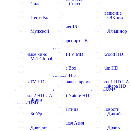
Спас
Союз
Просвещение
Пёс и Ко
О!Кино
О-ля-ля 18+
Мужской
Ля-минор
Моторспорт ТВ
HD
Любимое кино
Jurnal TV MD
Bollywood HD
M-1 Global
Music Box
Museum HD
Russian HD
Babes TV HD
Настоящее время
Футбол 1 HD UA
Жара HD
18+
HD
PREMIUM+
Футбол 2 HD UA
Viasat Nature HD
Живи!
PREMIUM+
Жар Птица
360 Новости
Бобёр
Дикий
Большая Азия
Доверие
Драйв
HD