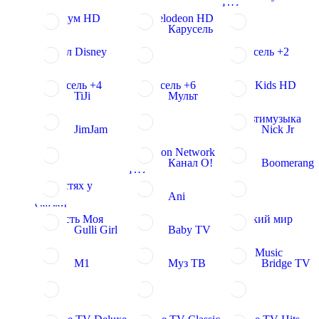
HD
Уникум HD
Nickelodeon HD
Карусель
Канал Disney
Карусель +2
Карусель +4
Карусель +6
СТС Kids HD
TiJi
Мульт
Мультимузыка
JimJam
Nick Jr
Cartoon Network
Канал О!
Boomerang
HD
В гостях у
Ani
сказки
Радость Моя
Детский мир
Gulli Girl
Baby TV
1HD Music
М1
Муз ТВ
Bridge TV