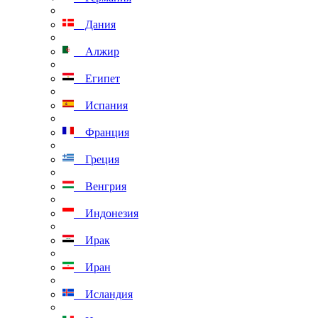
Дания
Алжир
Египет
Испания
Франция
Греция
Венгрия
Индонезия
Ирак
Иран
Исландия