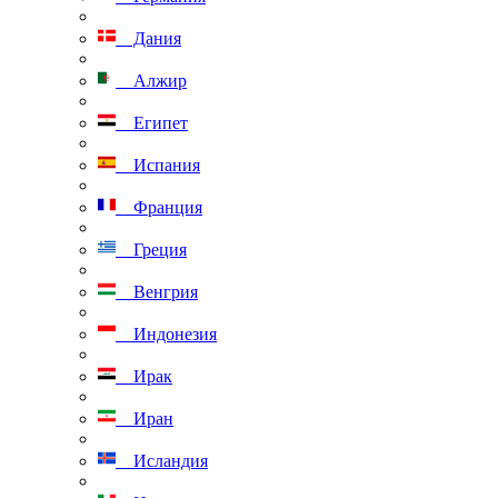
Дания
Алжир
Египет
Испания
Франция
Греция
Венгрия
Индонезия
Ирак
Иран
Исландия