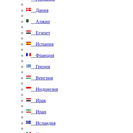
Дания
Алжир
Египет
Испания
Франция
Греция
Венгрия
Индонезия
Ирак
Иран
Исландия