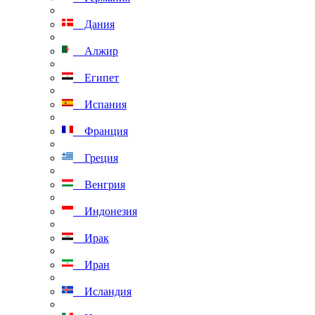
Дания
Алжир
Египет
Испания
Франция
Греция
Венгрия
Индонезия
Ирак
Иран
Исландия