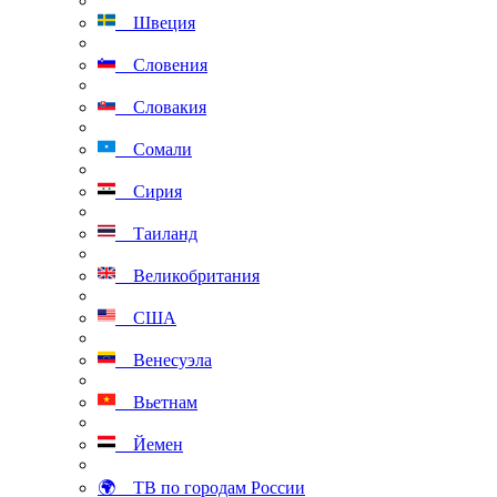
Швеция
Словения
Словакия
Сомали
Сирия
Таиланд
Великобритания
США
Венесуэла
Вьетнам
Йемен
🌍 ТВ по городам России