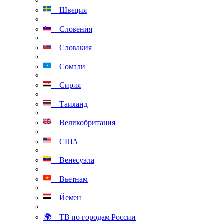
Швеция
Словения
Словакия
Сомали
Сирия
Таиланд
Великобритания
США
Венесуэла
Вьетнам
Йемен
🌍 ТВ по городам России