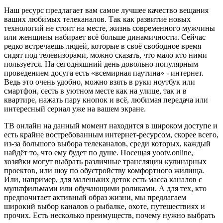
Наш ресурс предлагает вам самое лучшее качество вещания
ваших любимых телеканалов. Так как развитие новых
технологий не стоит на месте, жизнь современного мужчины
или женщины набирает всё больше динамичности. Сейчас
редко встречаешь людей, которые в своё свободное время
сидят под телевизорами, можно сказать, что мало кто ними
пользуется. На сегодняшний день довольно популярным
проведением досуга есть «всемирная паутина» - интернет.
Ведь это очень удобно, можно взять в руки ноутбук или
смартфон, сесть в уютном месте как на улице, так и в
квартире, нажать пару кнопок и всё, любимая передача или
интересный сериал уже на вашем экране.
ТВ онлайн на данный момент находится в широком доступе и
есть крайне востребованным интернет-ресурсом, скорее всего,
из-за большого выбора телеканалов, среди которых, каждый
найдёт то, что ему будет по душе. Посещая yootv.online,
хозяйки могут выбрать различные трансляции кулинарных
проектов, или шоу по обустройству комфортного жилища.
Или, например, для маленьких деток есть масса каналов с
мультфильмами или обучающими роликами. А для тех, кто
предпочитает активный образ жизни, мы предлагаем
широкий выбор каналов о рыбалке, охоте, путешествиях и
прочих. Есть несколько преимуществ, почему нужно выбрать