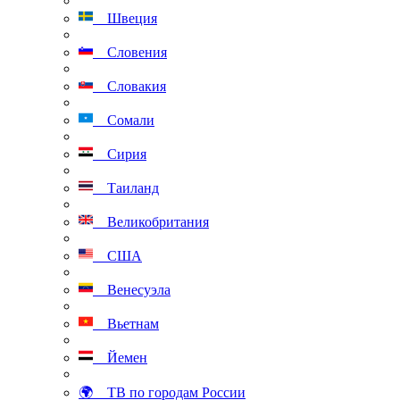
Швеция
Словения
Словакия
Сомали
Сирия
Таиланд
Великобритания
США
Венесуэла
Вьетнам
Йемен
🌍 ТВ по городам России