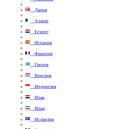
Дания
Алжир
Египет
Испания
Франция
Греция
Венгрия
Индонезия
Ирак
Иран
Исландия