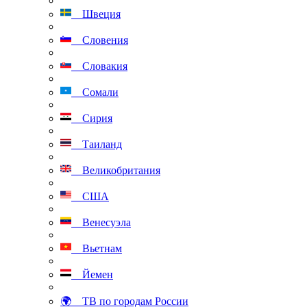
Швеция
Словения
Словакия
Сомали
Сирия
Таиланд
Великобритания
США
Венесуэла
Вьетнам
Йемен
🌍 ТВ по городам России