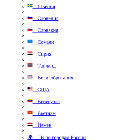
Швеция
Словения
Словакия
Сомали
Сирия
Таиланд
Великобритания
США
Венесуэла
Вьетнам
Йемен
🌍 ТВ по городам России