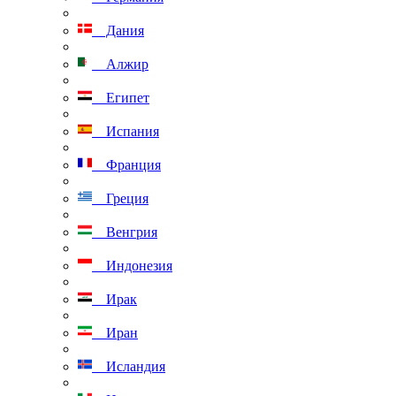
Дания
Алжир
Египет
Испания
Франция
Греция
Венгрия
Индонезия
Ирак
Иран
Исландия