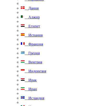
Дания
Алжир
Египет
Испания
Франция
Греция
Венгрия
Индонезия
Ирак
Иран
Исландия