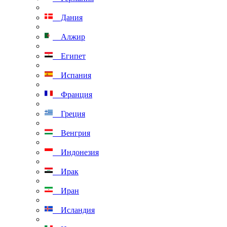
Дания
Алжир
Египет
Испания
Франция
Греция
Венгрия
Индонезия
Ирак
Иран
Исландия