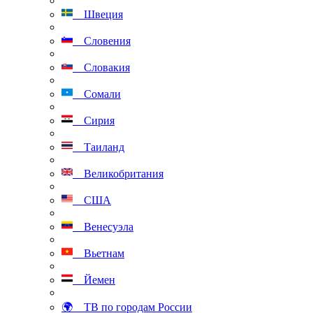
Швеция
Словения
Словакия
Сомали
Сирия
Таиланд
Великобритания
США
Венесуэла
Вьетнам
Йемен
🌍 ТВ по городам России