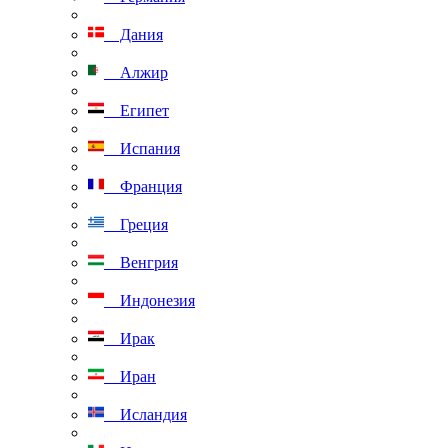
Дания
Алжир
Египет
Испания
Франция
Греция
Венгрия
Индонезия
Ирак
Иран
Исландия