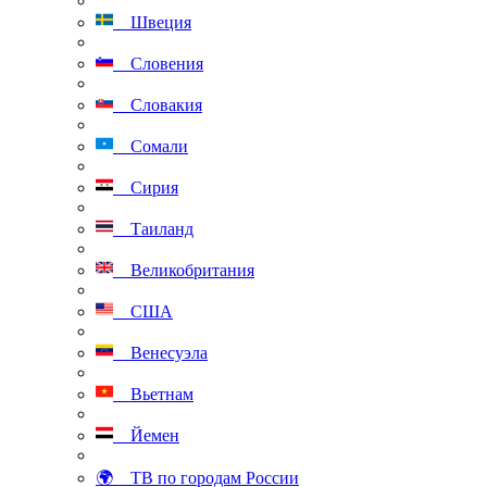
Швеция
Словения
Словакия
Сомали
Сирия
Таиланд
Великобритания
США
Венесуэла
Вьетнам
Йемен
🌍 ТВ по городам России