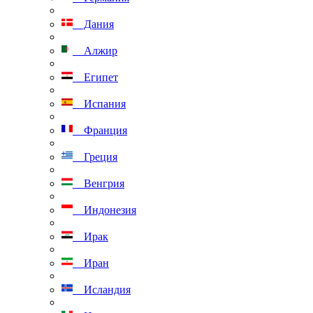
Дания
Алжир
Египет
Испания
Франция
Греция
Венгрия
Индонезия
Ирак
Иран
Исландия